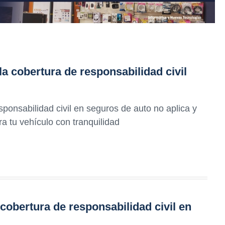
la cobertura de responsabilidad civil
sponsabilidad civil en seguros de auto no aplica y
a tu vehículo con tranquilidad
cobertura de responsabilidad civil en