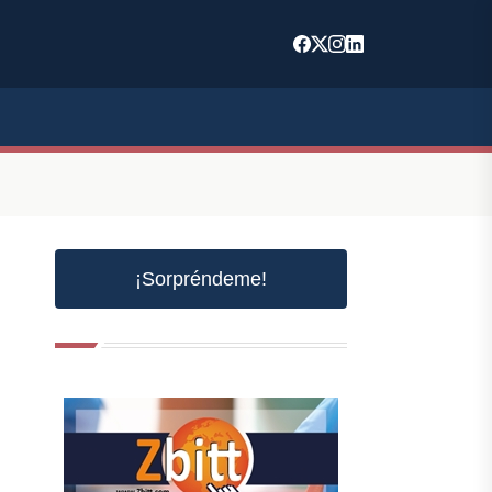
¡Sorpréndeme!