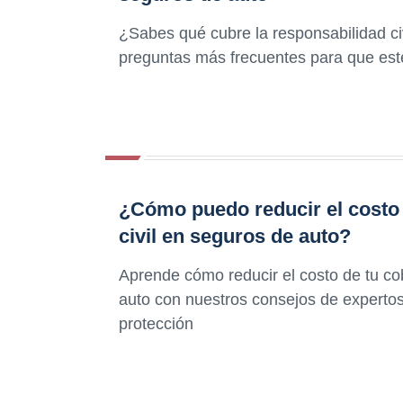
¿Sabes qué cubre la responsabilidad ci
preguntas más frecuentes para que esté
¿Cómo puedo reducir el costo 
civil en seguros de auto?
Aprende cómo reducir el costo de tu cob
auto con nuestros consejos de expertos 
protección