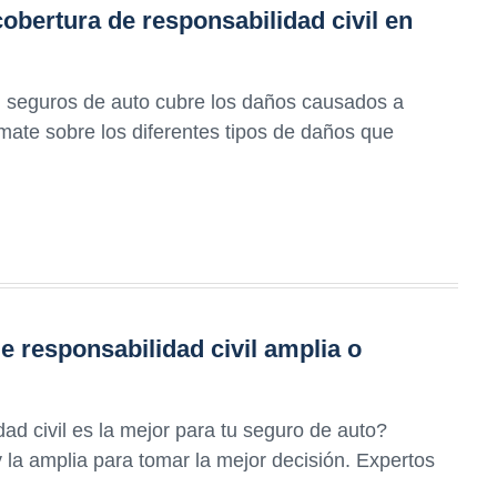
obertura de responsabilidad civil en
en seguros de auto cubre los daños causados a
rmate sobre los diferentes tipos de daños que
 responsabilidad civil amplia o
ad civil es la mejor para tu seguro de auto?
y la amplia para tomar la mejor decisión. Expertos