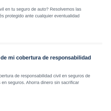
vil en tu seguro de auto? Resolvemos las
s protegido ante cualquier eventualidad
de mi cobertura de responsabilidad
ertura de responsabilidad civil en seguros de
en seguros. Ahorra dinero sin sacrificar