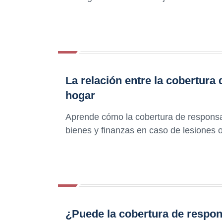
La relación entre la cobertura 
hogar
Aprende cómo la cobertura de responsabi
bienes y finanzas en caso de lesiones 
¿Puede la cobertura de respons