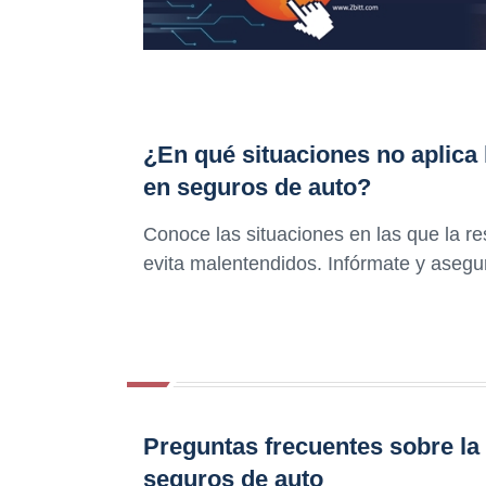
¿En qué situaciones no aplica 
en seguros de auto?
Conoce las situaciones en las que la re
evita malentendidos. Infórmate y asegur
Preguntas frecuentes sobre la 
seguros de auto