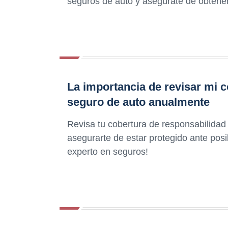
seguros de auto y asegúrate de obtener 
La importancia de revisar mi c
seguro de auto anualmente
Revisa tu cobertura de responsabilidad 
asegurarte de estar protegido ante pos
experto en seguros!