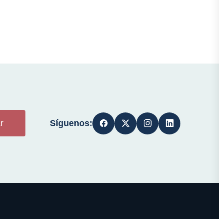
Síguenos:
r