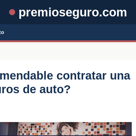
premioseguro.com
to
omendable contratar una
uros de auto?