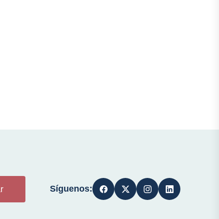
Síguenos:
r