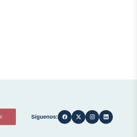
Síguenos:
r