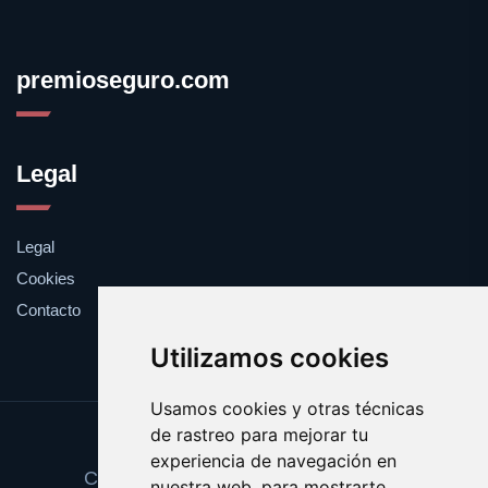
premioseguro.com
Legal
Legal
Cookies
Contacto
Utilizamos cookies
Usamos cookies y otras técnicas
de rastreo para mejorar tu
Update cookies preferences
experiencia de navegación en
Copyright © 2025 premioseguro.com
nuestra web, para mostrarte