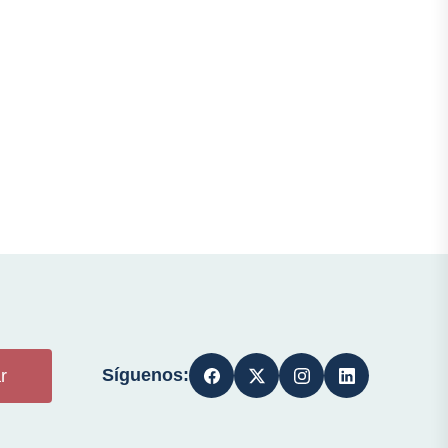
Síguenos:
r